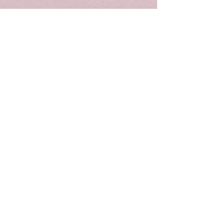
7"
8"
&
&
8"
10"
&
&
9"
12"
Crystal
Crystal
Singing
Singing
Bowl
Bowl
Combo
Combo
Set
Set