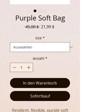
Purple Soft Bag
Standardpreis
Sale-
 45,00 $ 
21,99 $
Preis
size
*
Anzahl
*
In den Warenkorb
Sofortkauf
Resilient, flexible, purple soft